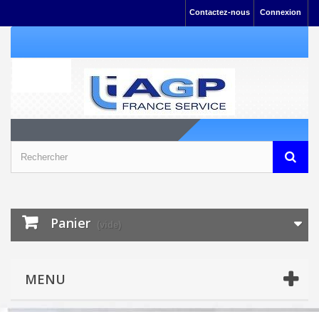
Contactez-nous
Connexion
Panier
(vide)
MENU