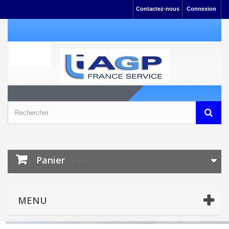
Contactez-nous
Connexion
Panier
(vide)
MENU