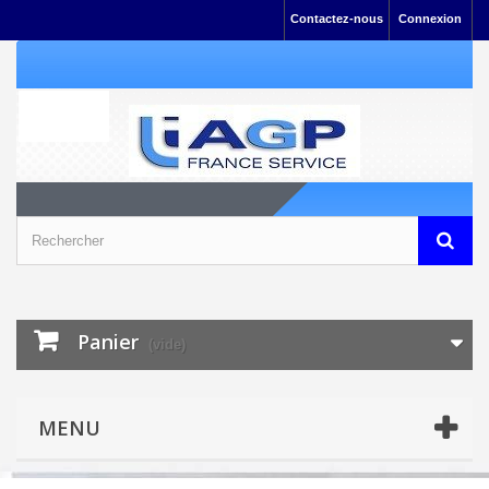
Contactez-nous
Connexion
Panier
(vide)
MENU