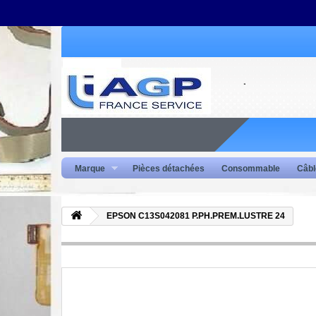
Marque
Pièces détachées
Consommable
Câbl
EPSON C13S042081 P.PH.PREM.LUSTRE 24