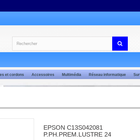
es et cordons
Accessoires
Multimédia
Réseau informatique
Sur
EPSON C13S042081
P.PH.PREM.LUSTRE 24