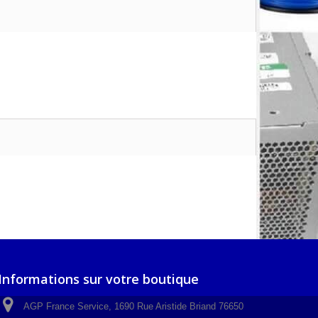
Informations sur votre boutique
AGP France Service, 1690 Rue Aristide Briand 76650