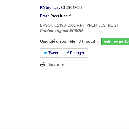
Référence :
C13S042081
État :
Produit neuf
EPSON C13S042081 P.PH.PREM.LUSTRE 24
Produit original EPSON
Quantité disponible : 0 Produit →
estimée au 19
Tweet
Partager
Imprimer