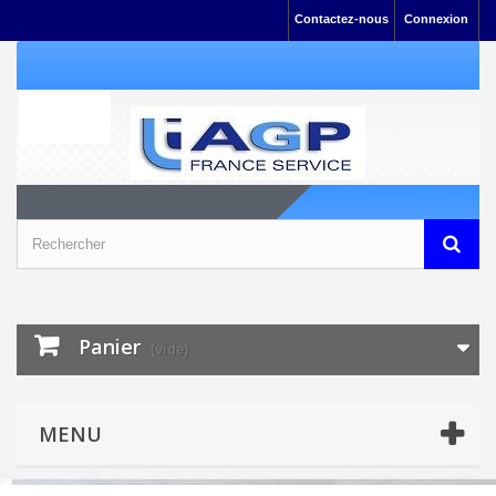
Contactez-nous
Connexion
Panier
(vide)
MENU