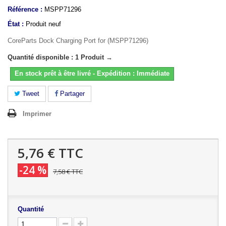
Référence :
MSPP71296
État :
Produit neuf
CoreParts Dock Charging Port for (MSPP71296)
Quantité disponible : 1 Produit →
En stock prêt à être livré - Expédition : Immédiate
Tweet
Partager
Imprimer
5,76 €
TTC
-24 %
7,58 €
TTC
Quantité