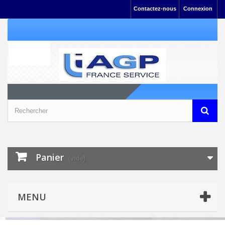
Contactez-nous
Connexion
Panier
(vide)
MENU