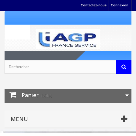
Contactez-nous
Connexion
Panier
(vide)
MENU