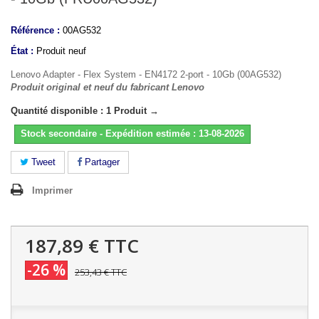
Référence :
00AG532
État :
Produit neuf
Lenovo Adapter - Flex System - EN4172 2-port - 10Gb (00AG532)
Produit original et neuf du fabricant Lenovo
Quantité disponible : 1 Produit →
Stock secondaire - Expédition estimée : 13-08-2026
Tweet
Partager
Imprimer
187,89 €
TTC
-26 %
253,43 €
TTC