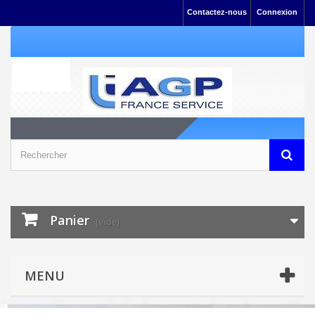
Contactez-nous
Connexion
Panier
(vide)
MENU