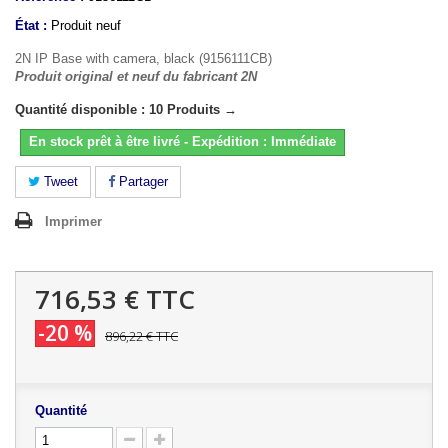
État :
Produit neuf
2N IP Base with camera, black (9156111CB)
Produit original et neuf du fabricant 2N
Quantité disponible : 10 Produits →
En stock prêt à être livré - Expédition : Immédiate
Tweet
Partager
Imprimer
716,53 €
TTC
-20 %
896,22 €
TTC
Quantité