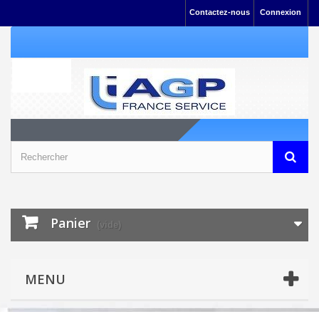
Contactez-nous
Connexion
Panier
(vide)
MENU