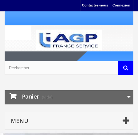
Contactez-nous
Connexion
Panier
(vide)
MENU