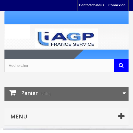
Contactez-nous
Connexion
Panier
(vide)
MENU