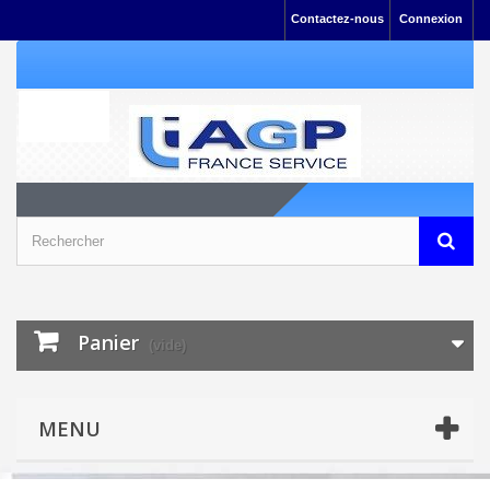
Contactez-nous
Connexion
Panier
(vide)
MENU