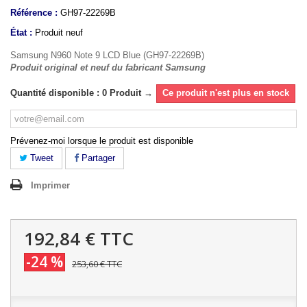
Référence :
GH97-22269B
État :
Produit neuf
Samsung N960 Note 9 LCD Blue (GH97-22269B)
Produit original et neuf du fabricant Samsung
Quantité disponible : 0 Produit →
Ce produit n'est plus en stock
Prévenez-moi lorsque le produit est disponible
Tweet
Partager
Imprimer
192,84 €
TTC
-24 %
253,60 €
TTC