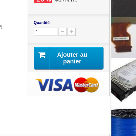
443,77 €
TTC
Quantité
2)
Ajouter au
panier