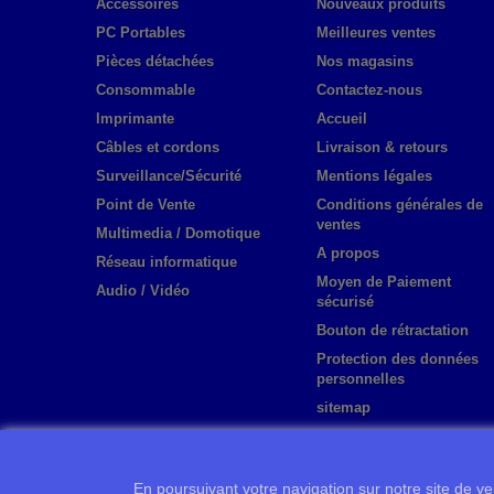
Accessoires
Nouveaux produits
PC Portables
Meilleures ventes
Pièces détachées
Nos magasins
Consommable
Contactez-nous
Imprimante
Accueil
Câbles et cordons
Livraison & retours
Surveillance/Sécurité
Mentions légales
Point de Vente
Conditions générales de
ventes
Multimedia / Domotique
A propos
Réseau informatique
Moyen de Paiement
Audio / Vidéo
sécurisé
Bouton de rétractation
Protection des données
personnelles
sitemap
En poursuivant votre navigation sur notre site de ven