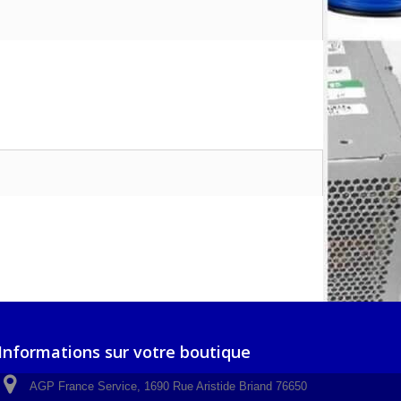
Informations sur votre boutique
AGP France Service, 1690 Rue Aristide Briand 76650