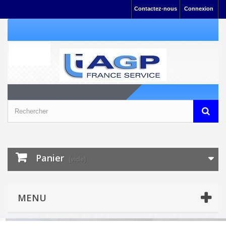
Contactez-nous
Connexion
Panier
(vide)
MENU