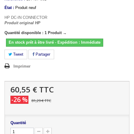
État :
Produit neuf
HP DC-IN CONNECTOR
Produit original HP
Quantité disponible : 1 Produit →
En stock prêt à être livré - Expédition : Immédiate
Tweet
Partager
Imprimer
60,55 €
TTC
-26 %
81,29 €
TTC
Quantité