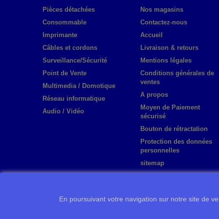
Pièces détachées
Nos magasins
Consommable
Contactez-nous
Imprimante
Accueil
Câbles et cordons
Livraison & retours
Surveillance/Sécurité
Mentions légales
Point de Vente
Conditions générales de
ventes
Multimedia / Domotique
A propos
Réseau informatique
Moyen de Paiement
Audio / Vidéo
sécurisé
Bouton de rétractation
Protection des données
personnelles
sitemap
En poursuivant votre navigation sur notre site de ven