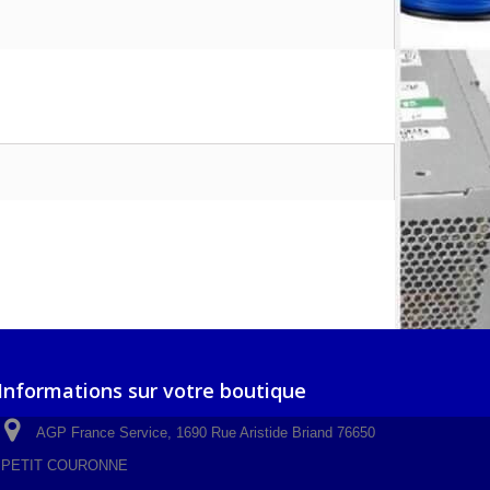
Informations sur votre boutique
AGP France Service, 1690 Rue Aristide Briand 76650
PETIT COURONNE