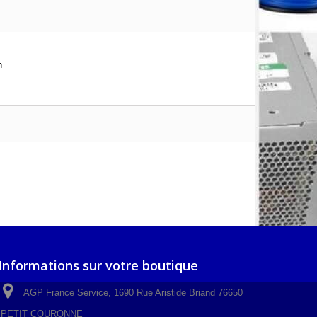
h
Informations sur votre boutique
AGP France Service, 1690 Rue Aristide Briand 76650
PETIT COURONNE