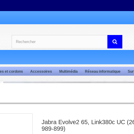
es et cordons
Accessoires
Multimédia
Réseau informatique
Sur
Jabra Evolve2 65, Link380c UC (2
989-899)