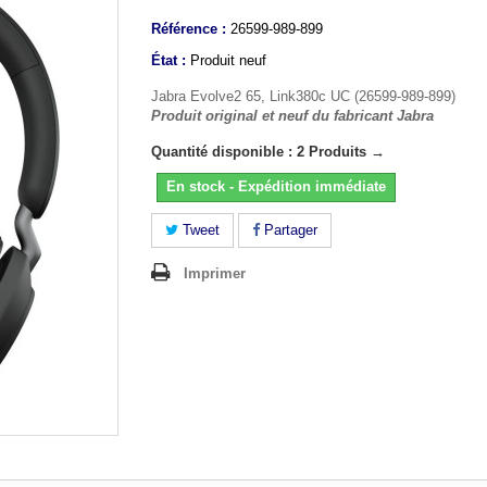
Référence :
26599-989-899
État :
Produit neuf
Jabra Evolve2 65, Link380c UC (26599-989-899)
Produit original et neuf du fabricant Jabra
Quantité disponible : 2 Produits →
En stock - Expédition immédiate
Tweet
Partager
Imprimer