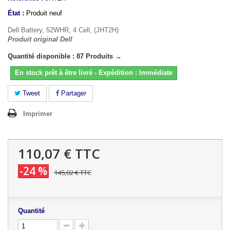
État :
Produit neuf
Dell Battery, 52WHR, 4 Cell, (JHT2H)
Produit original Dell
Quantité disponible : 87 Produits →
En stock prêt à être livré - Expédition : Immédiate
Tweet
Partager
Imprimer
110,07 €
TTC
-24 %
145,02 €
TTC
Quantité