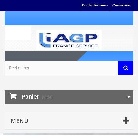
Contactez-nous
Connexion
Panier
(vide)
MENU