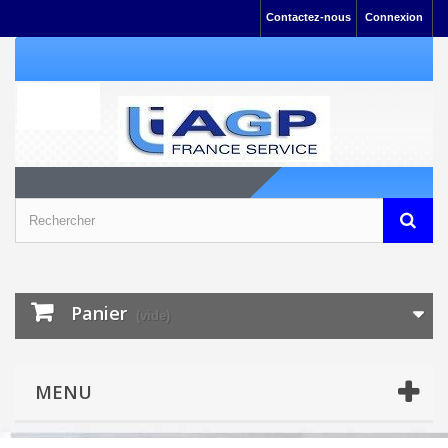
Contactez-nous
Connexion
Panier
(vide)
MENU