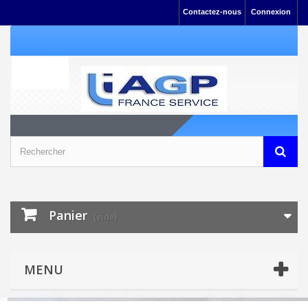
Contactez-nous
Connexion
Panier
(vide)
MENU