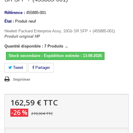
Référence :
455885-001
État :
Produit neuf
Hewlett Packard Enterprise Assy, 10Gb SR SFP + (455885-001)
Produit original HP
Quantité disponible : 7 Produits →
Stock secondaire - Expédition estimée : 13-08-2026
Tweet
Partager
Imprimer
162,59 €
TTC
-26 %
219,30 €
TTC