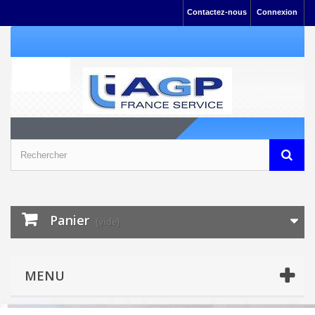
Contactez-nous
Connexion
Panier
(vide)
MENU