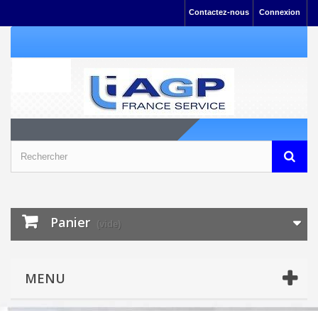
Contactez-nous
Connexion
Panier
(vide)
MENU