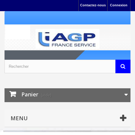
Contactez-nous
Connexion
Panier
(vide)
MENU