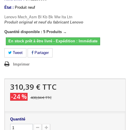
État :
Produit neuf
Lenovo Mech_Asm Bl Kb Bk Ww Ita Ltn
Produit original et neuf du fabricant Lenovo
Quantité disponible : 5 Produits →
En stock prêt à être livré - Expédition : Immédiate
Tweet
Partager
Imprimer
310,39 €
TTC
-24 %
408,84 €
TTC
Quantité