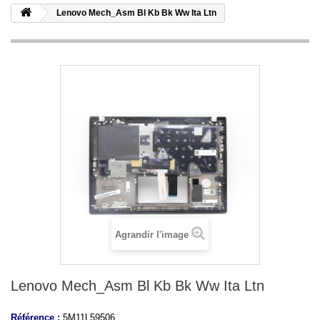
Lenovo Mech_Asm Bl Kb Bk Ww Ita Ltn
Agrandir l'image
Lenovo Mech_Asm Bl Kb Bk Ww Ita Ltn
Référence :
5M11L59506