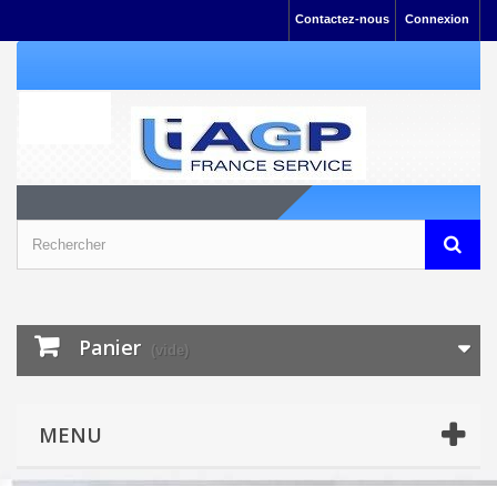
Contactez-nous
Connexion
Panier
(vide)
MENU