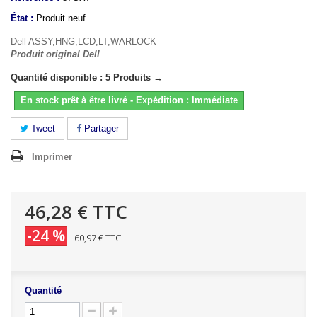
État :
Produit neuf
Dell ASSY,HNG,LCD,LT,WARLOCK
Produit original Dell
Quantité disponible : 5 Produits →
En stock prêt à être livré - Expédition : Immédiate
Tweet
Partager
Imprimer
46,28 €
TTC
-24 %
60,97 €
TTC
Quantité