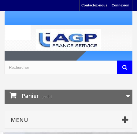
Contactez-nous
Connexion
Panier
(vide)
MENU