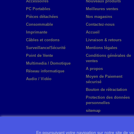
Accessoires
Nouveaux produits
PC Portables
Meilleures ventes
Pièces détachées
Nos magasins
Consommable
Contactez-nous
Imprimante
Accueil
Câbles et cordons
Livraison & retours
Surveillance/Sécurité
Mentions légales
Point de Vente
Conditions générales de
ventes
Multimedia / Domotique
A propos
Réseau informatique
Moyen de Paiement
Audio / Vidéo
sécurisé
Bouton de rétractation
Protection des données
personnelles
sitemap
En poursuivant votre navigation sur notre site de ven