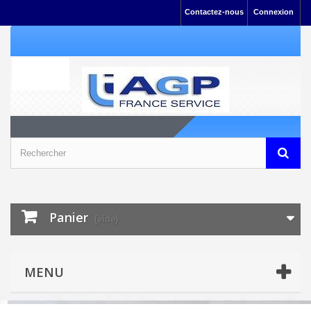
Contactez-nous
Connexion
Panier
(vide)
MENU