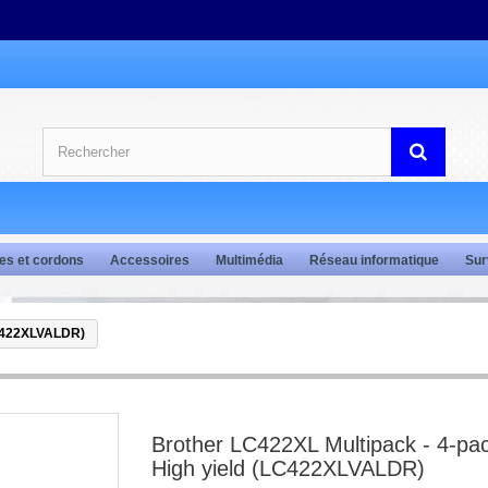
es et cordons
Accessoires
Multimédia
Réseau informatique
Sur
LC422XLVALDR)
Brother LC422XL Multipack - 4-pac
High yield (LC422XLVALDR)