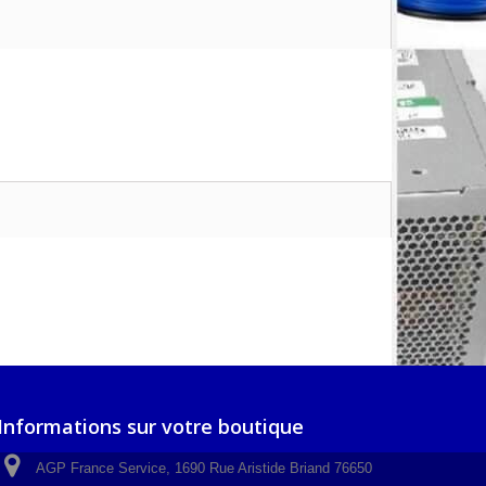
Informations sur votre boutique
AGP France Service, 1690 Rue Aristide Briand 76650