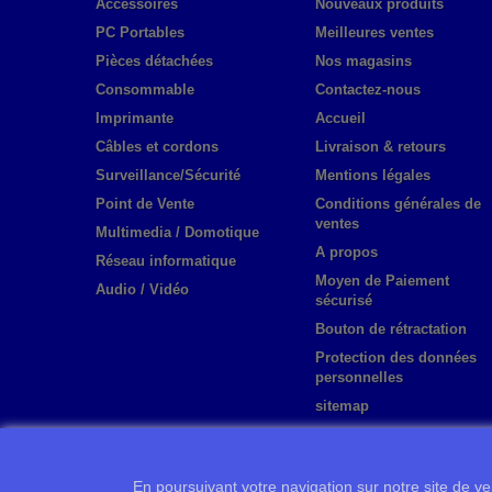
Accessoires
Nouveaux produits
PC Portables
Meilleures ventes
Pièces détachées
Nos magasins
Consommable
Contactez-nous
Imprimante
Accueil
Câbles et cordons
Livraison & retours
Surveillance/Sécurité
Mentions légales
Point de Vente
Conditions générales de
ventes
Multimedia / Domotique
A propos
Réseau informatique
Moyen de Paiement
Audio / Vidéo
sécurisé
Bouton de rétractation
Protection des données
personnelles
sitemap
En poursuivant votre navigation sur notre site de ven