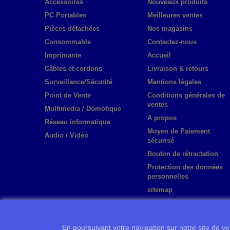
Accessoires
Nouveaux produits
PC Portables
Meilleures ventes
Pièces détachées
Nos magasins
Consommable
Contactez-nous
Imprimante
Accueil
Câbles et cordons
Livraison & retours
Surveillance/Sécurité
Mentions légales
Point de Vente
Conditions générales de
ventes
Multimedia / Domotique
A propos
Réseau informatique
Moyen de Paiement
Audio / Vidéo
sécurisé
Bouton de rétractation
Protection des données
personnelles
sitemap
En poursuivant votre navigation sur notre site de ven