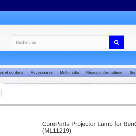
es et cordons
Accessoires
Multimédia
Réseau informatique
Sur
CoreParts Projector Lamp for Be
(ML11219)