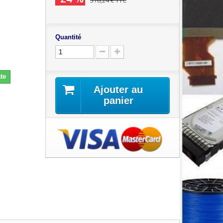
378,24 €
TTC
Quantité
te
Ajouter au
panier