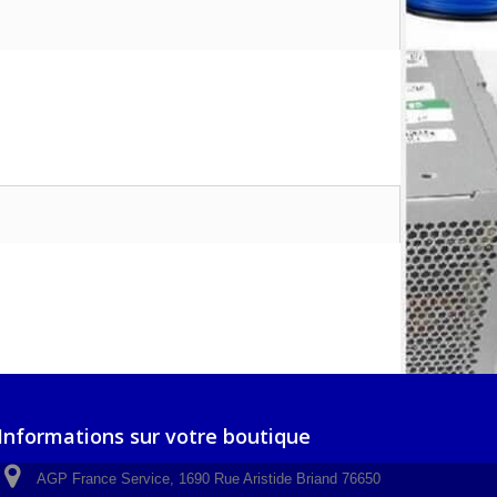
Informations sur votre boutique
AGP France Service, 1690 Rue Aristide Briand 76650