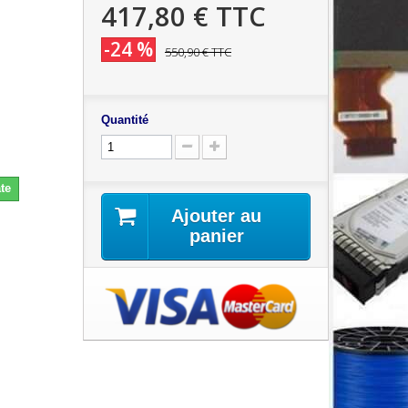
417,80 €
TTC
-24 %
550,90 €
TTC
Quantité
te
Ajouter au
panier