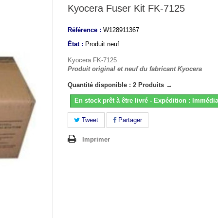
Kyocera Fuser Kit FK-7125
Référence :
W128911367
État :
Produit neuf
Kyocera FK-7125
Produit original et neuf du fabricant Kyocera
Quantité disponible : 2 Produits →
En stock prêt à être livré - Expédition : Immédia
Tweet
Partager
Imprimer