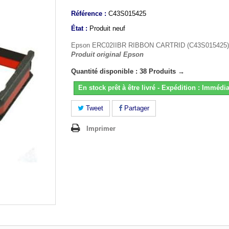
Référence :
C43S015425
État :
Produit neuf
Epson ERC02IIBR RIBBON CARTRID (C43S015425)
Produit original Epson
Quantité disponible : 38 Produits →
En stock prêt à être livré - Expédition : Immédia
Tweet
Partager
Imprimer