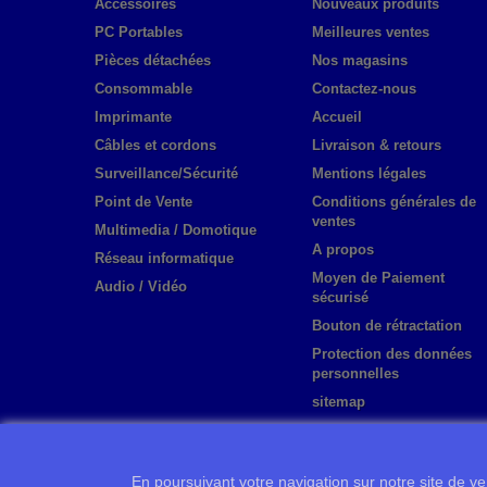
Accessoires
Nouveaux produits
PC Portables
Meilleures ventes
Pièces détachées
Nos magasins
Consommable
Contactez-nous
Imprimante
Accueil
Câbles et cordons
Livraison & retours
Surveillance/Sécurité
Mentions légales
Point de Vente
Conditions générales de
ventes
Multimedia / Domotique
A propos
Réseau informatique
Moyen de Paiement
Audio / Vidéo
sécurisé
Bouton de rétractation
Protection des données
personnelles
sitemap
En poursuivant votre navigation sur notre site de ven