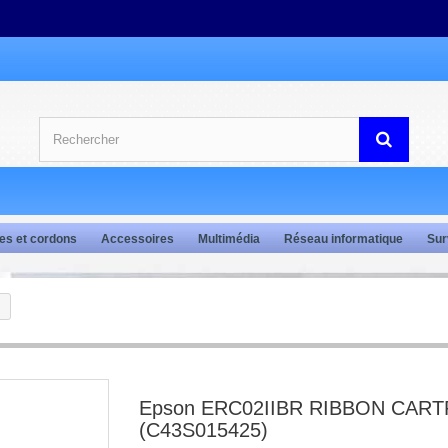
es et cordons
Accessoires
Multimédia
Réseau informatique
Sur
Epson ERC02IIBR RIBBON CART
(C43S015425)