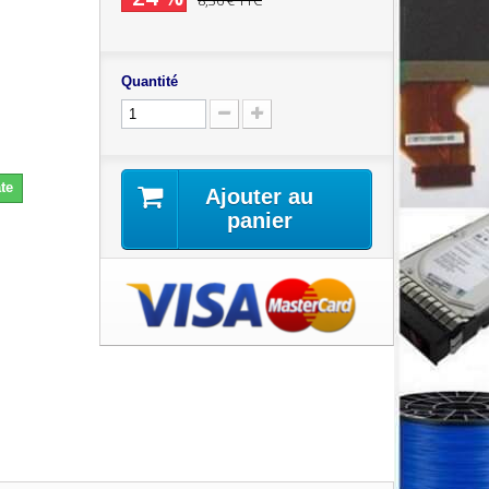
8,36 €
TTC
Quantité
te
Ajouter au
panier