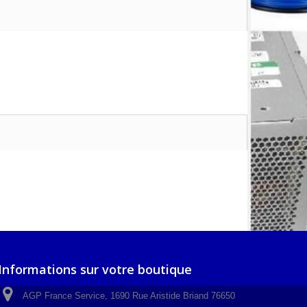
Informations sur votre boutique
AGP France Service, 1690 Rue Aristide Briand 76650