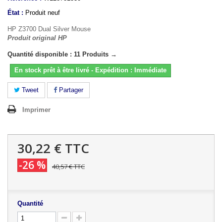
État :
Produit neuf
HP Z3700 Dual Silver Mouse
Produit original HP
Quantité disponible : 11 Produits →
En stock prêt à être livré - Expédition : Immédiate
Tweet
Partager
Imprimer
30,22 €
TTC
-26 %
40,57 €
TTC
Quantité