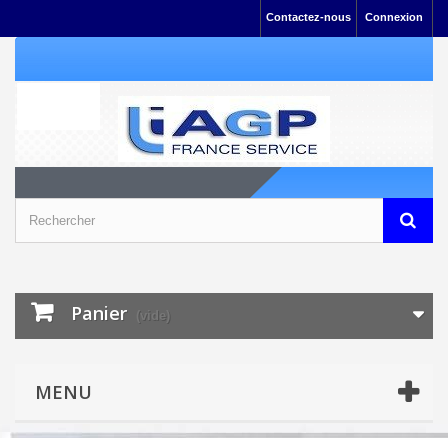
Contactez-nous
Connexion
Panier
(vide)
MENU