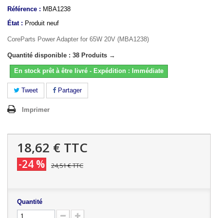
Référence :
MBA1238
État :
Produit neuf
CoreParts Power Adapter for 65W 20V (MBA1238)
Quantité disponible : 38 Produits →
En stock prêt à être livré - Expédition : Immédiate
Tweet
Partager
Imprimer
18,62 €
TTC
-24 %
24,51 €
TTC
Quantité