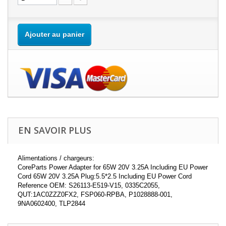
Ajouter au panier
EN SAVOIR PLUS
Alimentations / chargeurs:
CoreParts Power Adapter for 65W 20V 3.25A Including EU Power
Cord 65W 20V 3.25A Plug:5.5*2.5 Including EU Power Cord
Reference OEM: S26113-E519-V15, 0335C2055,
QUT:1AC0ZZZ0FX2, FSP060-RPBA, P1028888-001,
9NA0602400, TLP2844