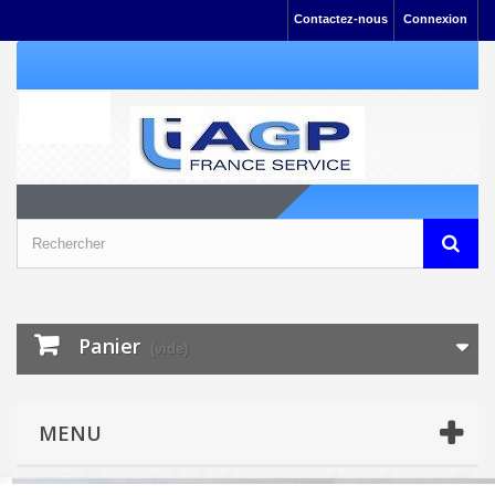
Contactez-nous
Connexion
Panier
(vide)
MENU