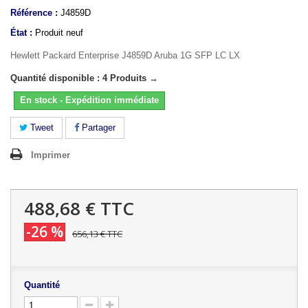
Référence :
J4859D
État :
Produit neuf
Hewlett Packard Enterprise J4859D Aruba 1G SFP LC LX
Quantité disponible : 4 Produits →
En stock - Expédition immédiate
Tweet
Partager
Imprimer
488,68 €
TTC
-26 %
656,13 €
TTC
Quantité