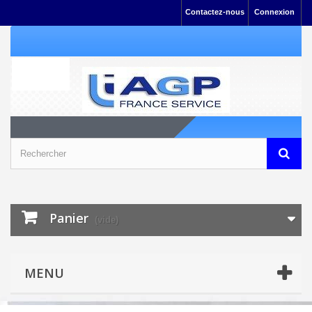
Contactez-nous
Connexion
Panier
(vide)
MENU