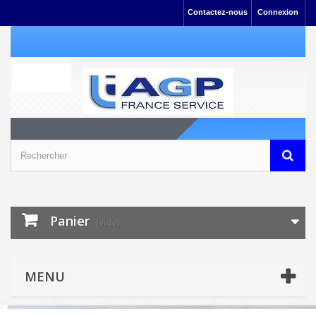
Contactez-nous
Connexion
Panier
(vide)
MENU