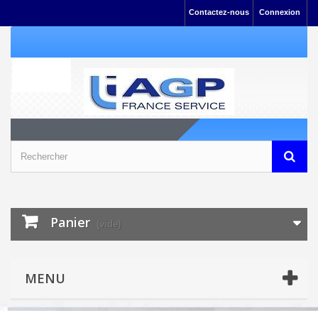
Contactez-nous
Connexion
Panier
(vide)
MENU