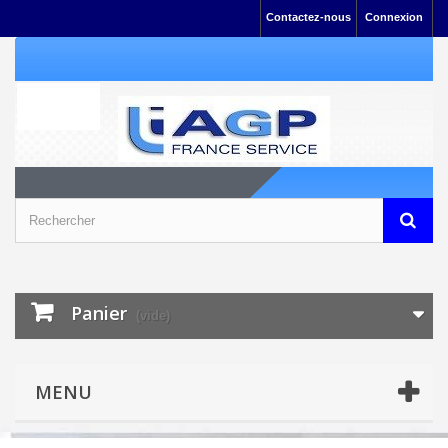
Contactez-nous
Connexion
Panier
(vide)
MENU