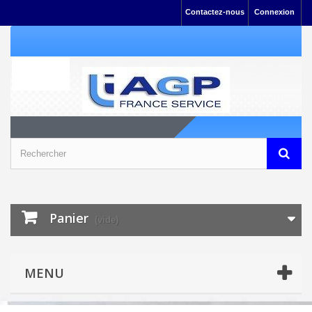
Contactez-nous
Connexion
Panier
(vide)
MENU