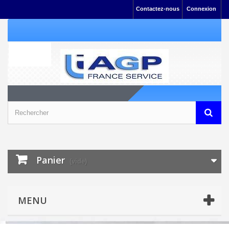
Contactez-nous
Connexion
Panier
(vide)
MENU