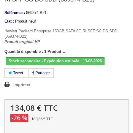
Référence :
869374-B21
État :
Produit neuf
Hewlett Packard Enterprise 150GB SATA 6G RI SFF SC DS SDD
(869374-B21)
Produit original HP
Quantité disponible : 1 Produit →
Stock secondaire - Expédition estimée : 13-08-2026
Tweet
Partager
Imprimer
134,08 €
TTC
-26 %
180,85 €
TTC