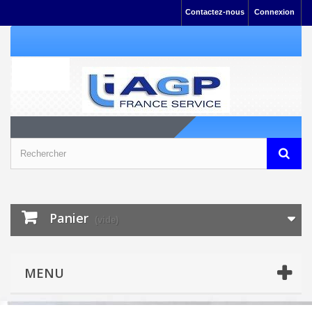
Contactez-nous
Connexion
Panier
(vide)
MENU