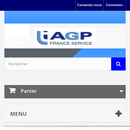
Contactez-nous
Connexion
Panier
(vide)
MENU