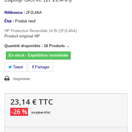
Référence :
2F2L4AA
État :
Produit neuf
HP Protective Reversible 14 Bl (2F2L4AA)
Produit original HP
Quantité disponible : 16 Produits →
En stock - Expédition immédiate
Tweet
Partager
Imprimer
23,14 €
TTC
-26 %
31,08 €
TTC