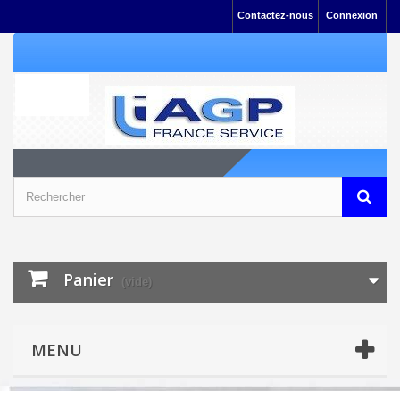
Contactez-nous
Connexion
Panier
(vide)
MENU