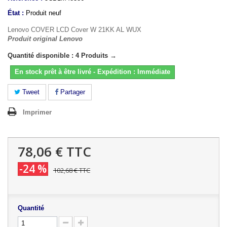
État :
Produit neuf
Lenovo COVER LCD Cover W 21KK AL WUX
Produit original Lenovo
Quantité disponible : 4 Produits →
En stock prêt à être livré - Expédition : Immédiate
Tweet
Partager
Imprimer
78,06 €
TTC
-24 %
102,68 €
TTC
Quantité