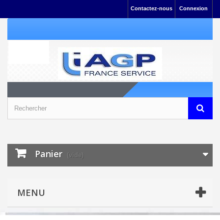
Contactez-nous
Connexion
Panier
(vide)
MENU