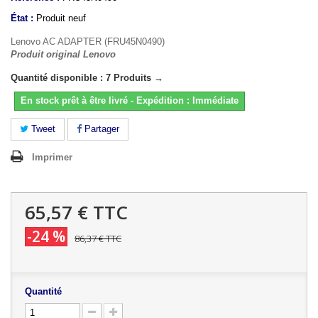
État :
Produit neuf
Lenovo AC ADAPTER (FRU45N0490)
Produit original Lenovo
Quantité disponible : 7 Produits →
En stock prêt à être livré - Expédition : Immédiate
Tweet
Partager
Imprimer
65,57 €
TTC
-24 %
86,37 €
TTC
Quantité