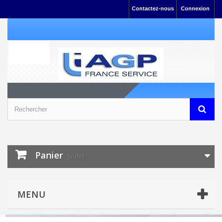
Contactez-nous
Connexion
Panier
(vide)
MENU