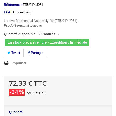
Référence :
FRU01YU061
État :
Produit neuf
Lenovo Mechanical Assembly for (FRU01YU061)
Produit original Lenovo
Quantité disponible : 2 Produits →
En stock prêt à être livré - Expédition : Immédiate
Tweet
Partager
Imprimer
72,33 €
TTC
-24 %
95,27 €
TTC
Quantité