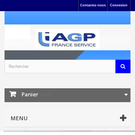
Contactez-nous
Connexion
Panier
(vide)
MENU