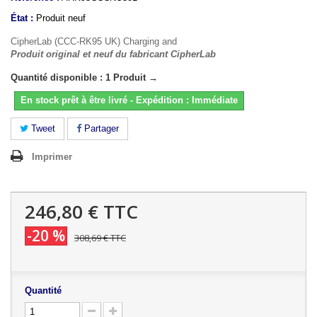
État :
Produit neuf
CipherLab (CCC-RK95 UK) Charging and
Produit original et neuf du fabricant CipherLab
Quantité disponible : 1 Produit →
En stock prêt à être livré - Expédition : Immédiate
Tweet
Partager
Imprimer
246,80 €
TTC
-20 %
308,69 €
TTC
Quantité