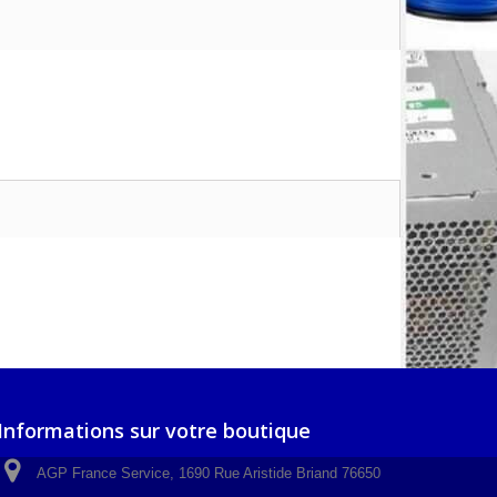
Informations sur votre boutique
AGP France Service, 1690 Rue Aristide Briand 76650