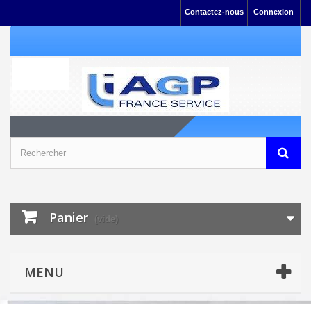
Contactez-nous
Connexion
Panier
(vide)
MENU