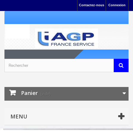
Contactez-nous
Connexion
Panier
(vide)
MENU