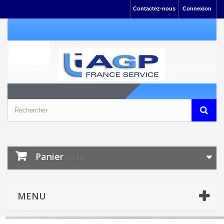
Contactez-nous
Connexion
Panier
(vide)
MENU