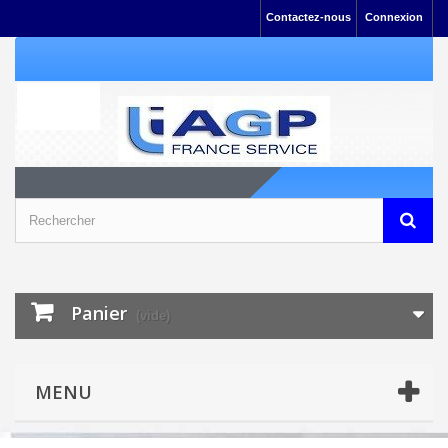
Contactez-nous
Connexion
Panier
(vide)
MENU