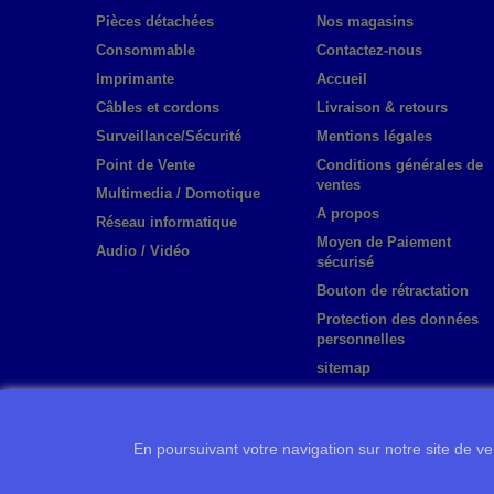
Pièces détachées
Nos magasins
Consommable
Contactez-nous
Imprimante
Accueil
Câbles et cordons
Livraison & retours
Surveillance/Sécurité
Mentions légales
Point de Vente
Conditions générales de
ventes
Multimedia / Domotique
A propos
Réseau informatique
Moyen de Paiement
Audio / Vidéo
sécurisé
Bouton de rétractation
Protection des données
personnelles
sitemap
En poursuivant votre navigation sur notre site de ven