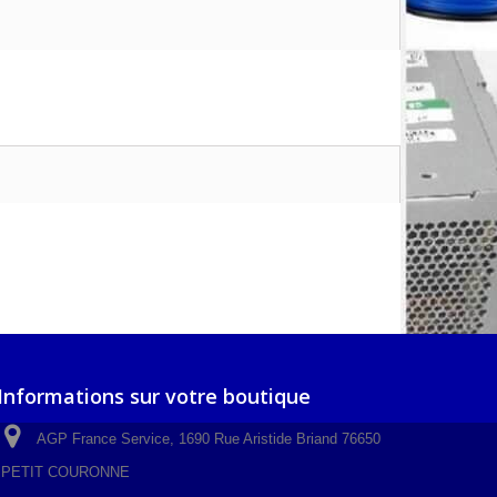
Informations sur votre boutique
AGP France Service, 1690 Rue Aristide Briand 76650
PETIT COURONNE