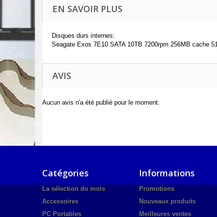
EN SAVOIR PLUS
Disques durs internes:
Seagate Exos 7E10 SATA 10TB 7200rpm 256MB cache 5
AVIS
Aucun avis n'a été publié pour le moment.
Catégories
Informations
La sélection du mois
Promotions
Accessoires
Nouveaux produits
PC Portables
Meilleures ventes